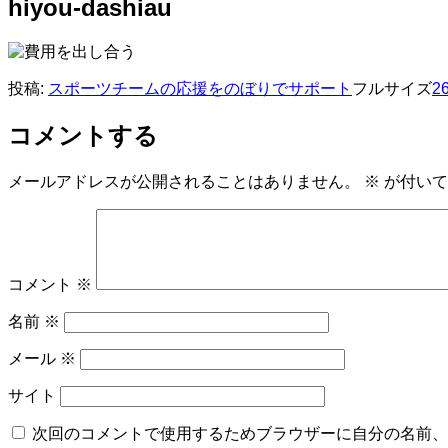
hiyou-dashiau
投稿:
スポーツチームの応援をのぼりでサポート
フルサイズ
26
コメントする
メールアドレスが公開されることはありません。
※
が付いて
コメント
※
名前
※
メール
※
サイト
次回のコメントで使用するためブラウザーに自分の名前、