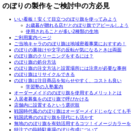
のぼりの製作をご検討中の方必見
いい看板！安くて目立つのぼり旗を使ってみよう
お歳暮が贈れる店だとのぼり旗でアピールしよう
使用されることが多い2種類の生地
ご利用案内ページ
ご当地キャラののぼり旗は地域密着事業におすすめ！
のぼりの裏抜けや文字の反転が気になるときは両面
のぼり旗のクリーニングをするには？
のぼり旗の処分方法
のぼり旗の注文方法と設置場所には注意が必要な事例
のぼり旗はリサイクルできる
のぼり旗は注目商品を知らせやすく、コストも良い
学習塾の入塾案内
オーダーメイドののぼり旗を使用するメリットとは
入居者募集をのぼり旗で呼びかける
店舗内に設置するという選択肢
戦国時代風ののぼり旗はオーダーメイドじゃなくても手
戦国武将ののぼり旗を現代にも活かす
無地ののぼり旗を有効活用するコツ！イメージカラーを
特注での臨時駐車場のぼり作成について