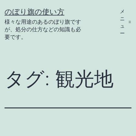
コ
のぼり旗の使い方
メ
ン
ニ
様々な用途のあるのぼり旗です
テ
ュ
が、処分の仕方などの知識も必
ー
ン
要です。
ツ
へ
ス
タグ:
観光地
キ
ッ
プ