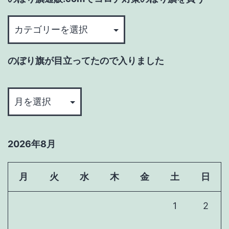
が
目
の
立
ぼ
っ
り
のぼり旗が目立ってたので入りました
て
旗
た
通
の
の
販.com
ぼ
で
で
り
入
コ
旗
り
2026年8月
ロ
が
ま
ナ
目
し
対
立
月
火
水
木
金
土
日
た
策
っ
1
2
の
て
ぼ
た