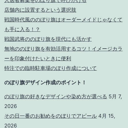
入居者募集をのぼり旗で呼びかける
店舗内に設置するという選択肢
戦国時代風ののぼり旗はオーダーメイドじゃなくて
も手に入る！？
戦国武将ののぼり旗を現代にも活かす
無地ののぼり旗を有効活用するコツ！イメージカラ
ーを印象付けたいときに便利
特注での臨時駐車場のぼり作成について
のぼり旗デザイン作成のポイント！
のぼり旗の好きなデザインや染め方が選べる
5月 7,
2026
その日一番のお勧めをのぼりでアピール
4月 15,
2026