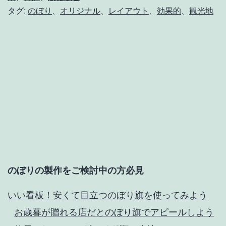
タグ:
のぼり
、
オリジナル
、
レイアウト
、
効果的
、
観光地
内
し
や
す
い
の
ぼ
り
旗
のぼりの製作をご検討中の方必見
いい看板！安くて目立つのぼり旗を使ってみよう
お歳暮が贈れる店だとのぼり旗でアピールしよう