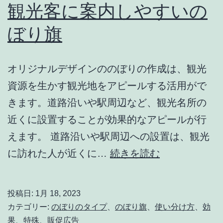
観光客に案内しやすいの
ぼり旗
オリジナルデザインののぼりの作成は、観光
資源を生かす観光地をアピールする活用がで
きます。道路沿いや駅周辺など、観光名所の
近くに設置することが効果的なアピールが行
えます。 道路沿いや駅周辺への設置は、観光
観
に訪れた人が近くに…
続きを読む
光
客
投稿日:
1月 18, 2023
に
カテゴリー:
のぼりのタイプ
、
のぼり旗
、
使い分け方
、
効
案
果
、
特殊
、
販促広告