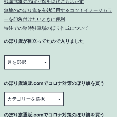
戦国武将ののぼり旗を現代にも活かす
無地ののぼり旗を有効活用するコツ！イメージカラ
ーを印象付けたいときに便利
特注での臨時駐車場のぼり作成について
のぼり旗が目立ってたので入りました
の
ぼ
り
旗
のぼり旗通販.comでコロナ対策のぼり旗を買う
が
目
の
立
ぼ
っ
り
のぼり旗通販.comでコロナ対策のぼり旗を買う
て