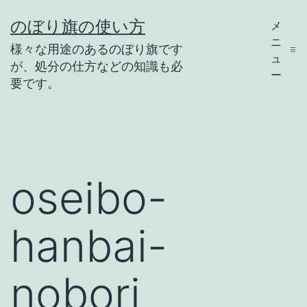
コ
のぼり旗の使い方
メ
ン
ニ
様々な用途のあるのぼり旗です
テ
ュ
が、処分の仕方などの知識も必
ー
ン
要です。
ツ
へ
ス
キ
oseibo-
ッ
プ
hanbai-
nobori