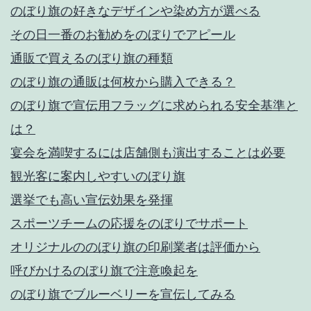
のぼり旗の好きなデザインや染め方が選べる
その日一番のお勧めをのぼりでアピール
通販で買えるのぼり旗の種類
のぼり旗の通販は何枚から購入できる？
のぼり旗で宣伝用フラッグに求められる安全基準と
は？
宴会を満喫するには店舗側も演出することは必要
観光客に案内しやすいのぼり旗
選挙でも高い宣伝効果を発揮
スポーツチームの応援をのぼりでサポート
オリジナルののぼり旗の印刷業者は評価から
呼びかけるのぼり旗で注意喚起を
のぼり旗でブルーベリーを宣伝してみる