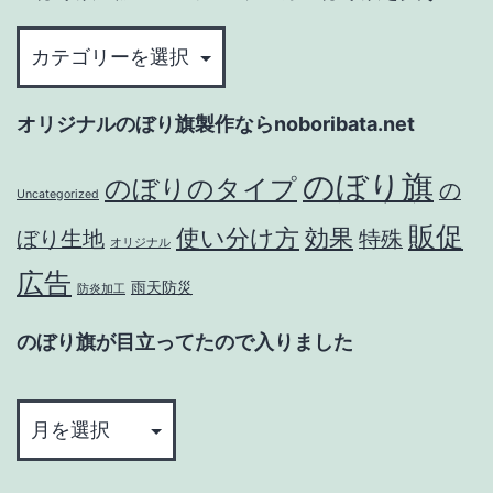
旗
た
通
の
の
販.com
ぼ
で
で
り
オリジナルのぼり旗製作ならnoboribata.net
入
コ
旗
り
ロ
通
のぼり旗
のぼりのタイプ
の
ま
Uncategorized
ナ
販.com
し
販促
使い分け方
効果
ぼり生地
特殊
対
で
オリジナル
た
策
コ
広告
雨天防災
防炎加工
の
ロ
ぼ
ナ
のぼり旗が目立ってたので入りました
り
対
の
旗
策
ぼ
を
の
り
買
ぼ
旗