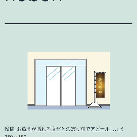
投稿:
お歳暮が贈れる店だとのぼり旗でアピールしよう
フ