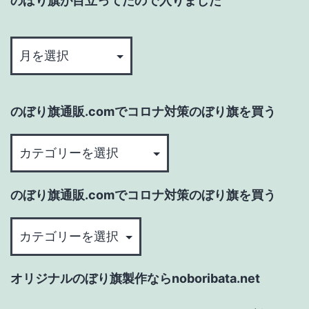
のぼり旗が目立ってたので入りました
の
ぼ
り
旗
のぼり旗通販.comでコロナ対策のぼり旗を買う
が
目
の
立
ぼ
っ
り
のぼり旗通販.comでコロナ対策のぼり旗を買う
て
旗
た
通
の
の
販.com
ぼ
で
で
り
オリジナルのぼり旗製作ならnoboribata.net
入
コ
旗
り
ロ