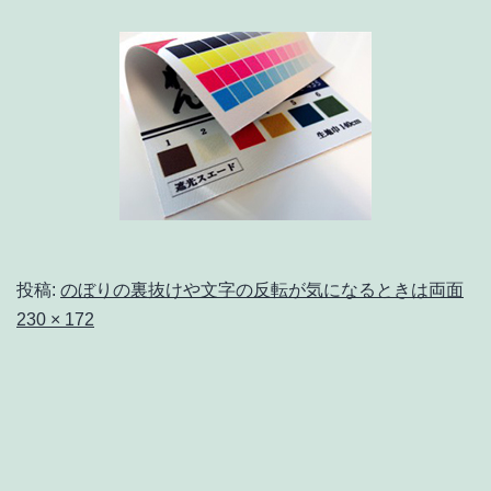
投稿:
のぼりの裏抜けや文字の反転が気になるときは両面
フ
230 × 172
ル
サ
イ
ズ