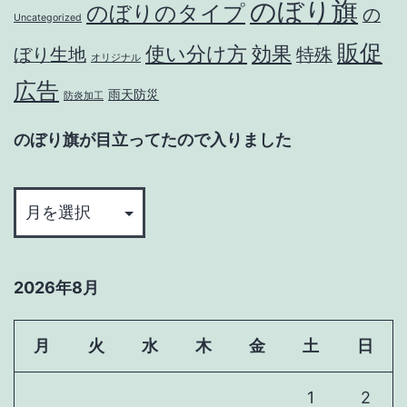
通
のぼり旗
のぼりのタイプ
の
ま
Uncategorized
ナ
販.com
し
販促
使い分け方
効果
ぼり生地
特殊
対
で
オリジナル
た
策
コ
広告
雨天防災
防炎加工
の
ロ
ぼ
ナ
のぼり旗が目立ってたので入りました
り
対
の
旗
策
ぼ
を
の
り
買
ぼ
旗
う
り
2026年8月
が
旗
目
を
立
月
火
水
木
金
土
日
買
っ
う
1
2
て