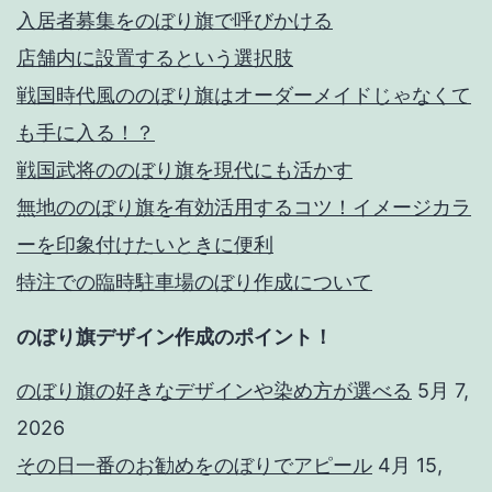
入居者募集をのぼり旗で呼びかける
店舗内に設置するという選択肢
戦国時代風ののぼり旗はオーダーメイドじゃなくて
も手に入る！？
戦国武将ののぼり旗を現代にも活かす
無地ののぼり旗を有効活用するコツ！イメージカラ
ーを印象付けたいときに便利
特注での臨時駐車場のぼり作成について
のぼり旗デザイン作成のポイント！
のぼり旗の好きなデザインや染め方が選べる
5月 7,
2026
その日一番のお勧めをのぼりでアピール
4月 15,