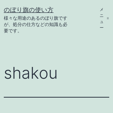
コ
のぼり旗の使い方
メ
ン
ニ
様々な用途のあるのぼり旗です
テ
ュ
が、処分の仕方などの知識も必
ー
ン
要です。
ツ
へ
ス
キ
shakou
ッ
プ