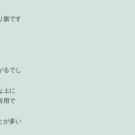
り旗です
がるでし
な上に
有用で
とが多い