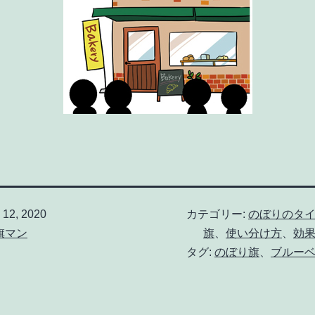
12, 2020
カテゴリー:
のぼりのタ
旗マン
旗
、
使い分け方
、
効
タグ:
のぼり旗
、
ブルー