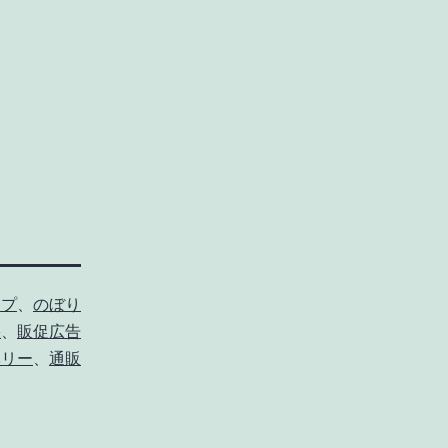
イプ
、
のぼり
果
、
販促広告
ベリー
、
通販