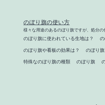
コ
ン
テ
のぼり旗の使い方
ン
様々な用途のあるのぼり旗ですが、処分の
ツ
のぼり旗に使われている生地は？
の
へ
のぼり旗や看板の効果は？
のぼり旗
ス
キ
特殊なのぼり旗の種類
のぼり旗
ッ
プ