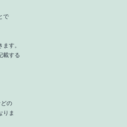
とで
きます。
記載する
などの
なりま