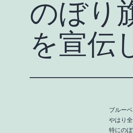
のぼり
を宣伝
ブルーベ
やはり全
特にのぼ