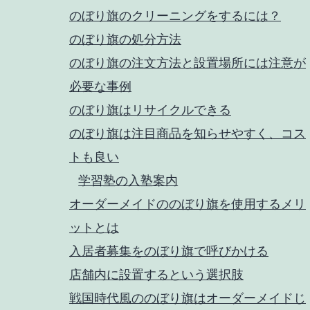
のぼり旗のクリーニングをするには？
のぼり旗の処分方法
のぼり旗の注文方法と設置場所には注意が
必要な事例
のぼり旗はリサイクルできる
のぼり旗は注目商品を知らせやすく、コス
トも良い
学習塾の入塾案内
オーダーメイドののぼり旗を使用するメリ
ットとは
入居者募集をのぼり旗で呼びかける
店舗内に設置するという選択肢
戦国時代風ののぼり旗はオーダーメイドじ