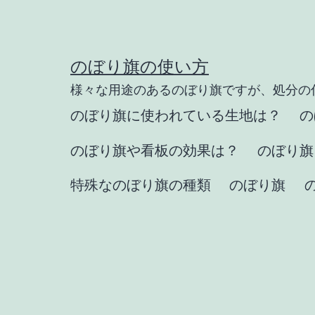
コ
ン
テ
のぼり旗の使い方
ン
様々な用途のあるのぼり旗ですが、処分の
ツ
のぼり旗に使われている生地は？
の
へ
のぼり旗や看板の効果は？
のぼり旗
ス
キ
特殊なのぼり旗の種類
のぼり旗
ッ
プ