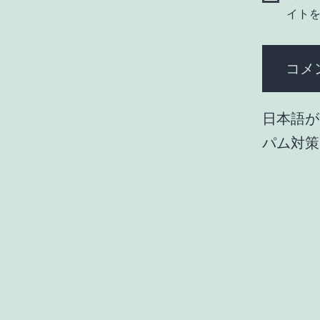
イト
日本語が
パム対策