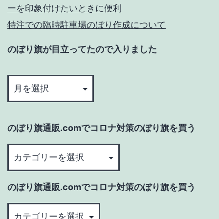
ーを印象付けたいときに便利
特注での臨時駐車場のぼり作成について
のぼり旗が目立ってたので入りました
の
ぼ
り
旗
のぼり旗通販.comでコロナ対策のぼり旗を買う
が
目
の
立
ぼ
っ
り
のぼり旗通販.comでコロナ対策のぼり旗を買う
て
旗
た
通
の
の