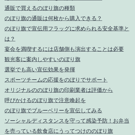
通販で買えるのぼり旗の種類
のぼり旗の通販は何枚から購入できる？
のぼり旗で宣伝用フラッグに求められる安全基準と
は？
宴会を満喫するには店舗側も演出することは必要
観光客に案内しやすいのぼり旗
選挙でも高い宣伝効果を発揮
スポーツチームの応援をのぼりでサポート
オリジナルののぼり旗の印刷業者は評価から
呼びかけるのぼり旗で注意喚起を
のぼり旗でブルーベリーを宣伝してみる
ソーシャルディスタンスを守って感染予防！お弁当
を売っている飲食店にうってつけののぼり旗