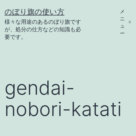
コ
のぼり旗の使い方
メ
ン
ニ
様々な用途のあるのぼり旗です
テ
ュ
が、処分の仕方などの知識も必
ー
ン
要です。
ツ
へ
ス
キ
gendai-
ッ
プ
nobori-katati