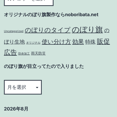
販.com
ぼ
で
で
り
オリジナルのぼり旗製作ならnoboribata.net
入
コ
旗
り
ロ
通
のぼり旗
のぼりのタイプ
の
ま
Uncategorized
ナ
販.com
し
販促
使い分け方
効果
ぼり生地
特殊
対
で
オリジナル
た
策
コ
広告
雨天防災
防炎加工
の
ロ
ぼ
ナ
のぼり旗が目立ってたので入りました
り
対
の
旗
策
ぼ
を
の
り
買
ぼ
旗
う
り
2026年8月
が
旗